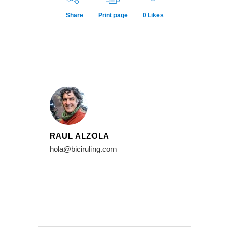
Share
Print page
0
Likes
RAUL ALZOLA
hola@biciruling.com