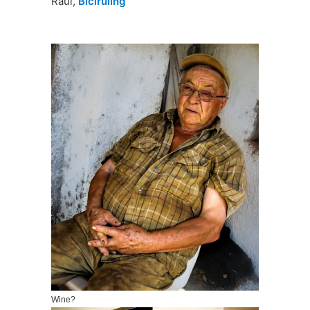
Raúl,
Biciruling
Wine?