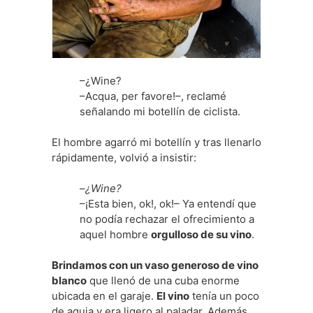
–¿Wine?
–Acqua, per favore!–, reclamé
señalando mi botellín de ciclista.
El hombre agarró mi botellín y tras llenarlo
rápidamente, volvió a insistir:
–
¿Wine?
–¡Esta bien, ok!, ok!– Ya entendí que
no podía rechazar el ofrecimiento a
aquel hombre
orgulloso de su vino
.
Brindamos con un vaso generoso de vino
blanco
que llenó de una cuba enorme
ubicada en el garaje.
El vino
tenía un poco
de aguja y era ligero al paladar. Además