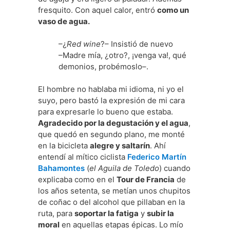
fresquito. Con aquel calor, entró
como un
vaso de agua.
–¿
Red wine
?– Insistió de nuevo
–Madre mía, ¿otro?, ¡venga va!, qué
demonios, probémoslo–.
El hombre no hablaba mi idioma, ni yo el
suyo, pero bastó la expresión de mi cara
para expresarle lo bueno que estaba.
Agradecido por la degustación y el agua
,
que quedó en segundo plano, me monté
en la bicicleta
alegre y saltarín
. Ahí
entendí al mítico ciclista
Federico Martín
Bahamontes
(
el Aguila de Toledo
) cuando
explicaba como en el
Tour de Francia
de
los años setenta, se metían unos chupitos
de coñac o del alcohol que pillaban en la
ruta, para
soportar la fatiga
y
subir la
moral
en aquellas etapas épicas. Lo mío