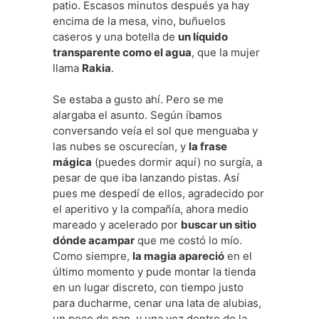
patio. Escasos minutos después ya hay
encima de la mesa, vino, buñuelos
caseros y una botella de
un líquido
transparente como el agua
, que la mujer
llama
Rakia
.
Se estaba a gusto ahí. Pero se me
alargaba el asunto. Según íbamos
conversando veía el sol que menguaba y
las nubes se oscurecían, y
la frase
mágica
(puedes dormir aquí) no surgía, a
pesar de que iba lanzando pistas. Así
pues me despedí de ellos, agradecido por
el aperitivo y la compañía, ahora medio
mareado y acelerado por
buscar un sitio
dónde acampar
que me costó lo mío.
Como siempre,
la magia apareció
en el
último momento y pude montar la tienda
en un lugar discreto, con tiempo justo
para ducharme, cenar una lata de alubias,
un poco de pan, y una vez dentro de la