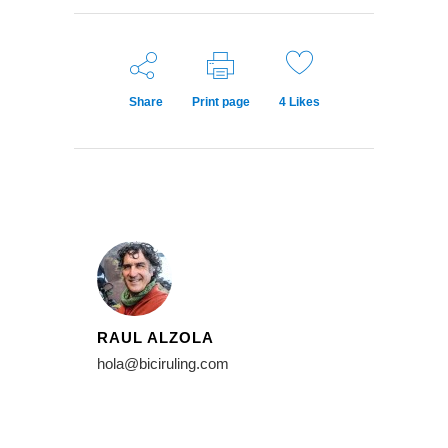
Share
Print page
4
Likes
RAUL ALZOLA
hola@biciruling.com